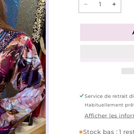
Réduire
Augme
la
la
quantité
quanti
de
de
Takchita
Takchi
Hawa
Hawa
Service de retrait 
Habituellement prê
Afficher les info
Stock bas : 1 res