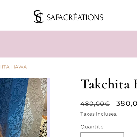
HITA HAWA
Takchita
Prix
Prix
380,
480,00€
habituel
prom
Taxes incluses.
Quantité