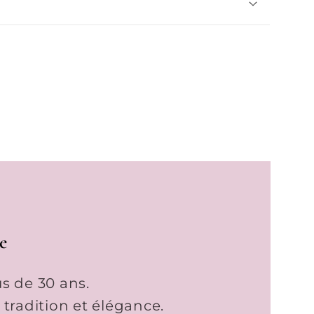
e
s de 30 ans.
t tradition et élégance.