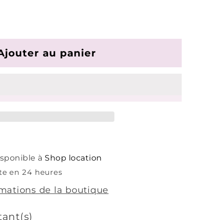
nter
té
Ajouter au panier
ta
disponible à
Shop location
te en 24 heures
rmations de la boutique
tant(s)